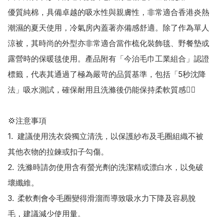
優質純棉，具備卓越的吸水性與親膚性，非常適合香港炎熱
潮濕的夏天使用，冷氣房內蓋著亦備感舒適。除了作為單人
涼被，其時尚的外型亦非常適合當作梳化裝飾毯、野餐墊或
露營時的保暖毯使用。產品附有「今治毛巾工業組合」認證
標籤，代表其通過了極為嚴苛的品質基準，包括「5秒沈降
法」吸水測試，確保耐用且洗滌後仍能保持柔軟質感👍🏻

💢注意事項

1.	建議使用洗衣袋獨立清洗，以保護紗布及毛圈組織不被
其他衣物的拉鍊或扣子勾傷。

2.	洗滌時請勿使用含有螢光劑的洗潔精或漂白水，以免破
壞纖維。

3.	柔軟劑會令毛圈變得滑溜而導致吸水力下降及容易脫
毛，建議減少使用量。
