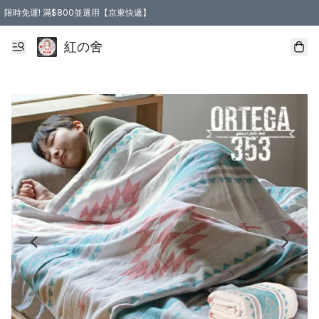
限時免運! 滿$800並選用【京東快遞】
紅の舍