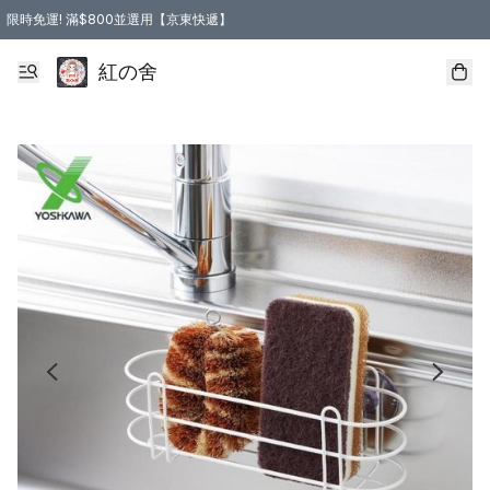
限時免運! 滿$800並選用【京東快遞】
紅の舍