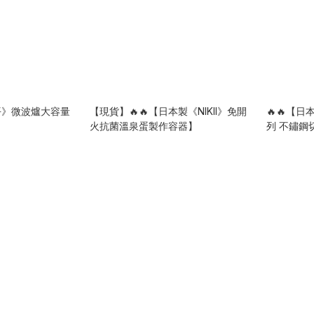
和平》微波爐大容量
【現貨】🔥🔥【日本製《NIKII》免開
🔥🔥【日
火抗菌溫泉蛋製作容器】
列 不鏽鋼