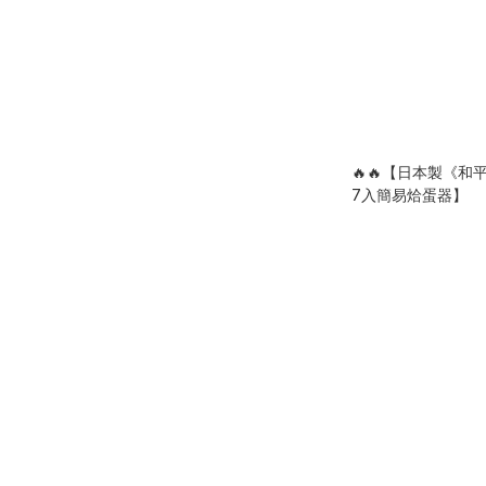
🔥🔥【日本製《
7入簡易烚蛋器】