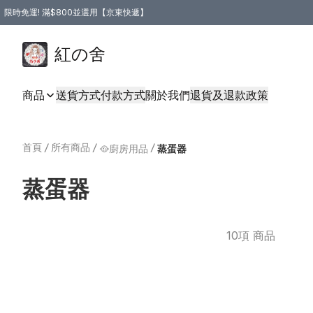
限時免運! 滿$800並選用【京東快遞】
紅の舍
商品
送貨方式
付款方式
關於我們
退貨及退款政策
首頁
/
所有商品
/
/
🥘廚房用品
蒸蛋器
蒸蛋器
10項 商品