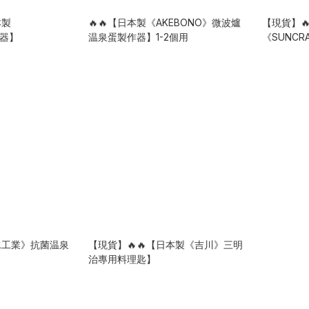
本製
🔥🔥【日本製《AKEBONO》微波爐
【現貨】
蛋器】
温泉蛋製作器】1-2個用
《SUNC
清水工業》抗菌温泉
【現貨】🔥🔥【日本製《吉川》三明
治專用料理匙】