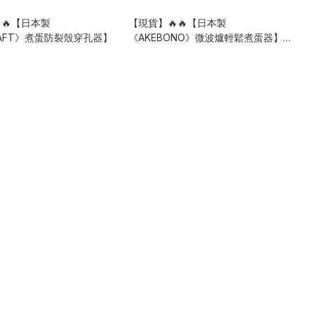
🔥【日本製
【現貨】🔥🔥【日本製
RAFT》煮蛋防裂殼穿孔器】
《AKEBONO》微波爐輕鬆煮蛋器】1-
3個用