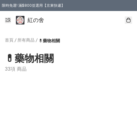
限時免運! 滿$800並選用【京東快遞】
紅の舍
首頁
/
所有商品
/
💊藥物相關
💊藥物相關
33項 商品