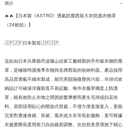
簡介
−
🔥🔥【日本製《ASTRO》透氣防塵西裝大衣防護衣物罩
（24枚組）】

🇯🇵🇯🇵日本製造🇯🇵🇯🇵

這款由日本兵庫縣丹波篠山自家工廠精製的手作級衣物防塵
罩，是極致呵護換季衣物與名牌西裝的收納利器。產品採用
高品質透氣不織布製成，能完美阻隔微塵與污垢，吊掛式收
納設計可確保洋服順直不易起皺。每件衣服單獨套上防護
罩，能有效防止衣物之間因頻繁摩擦而產生毛球或刮花布
料。底部採用貼心的開放式剪裁，不僅方便直接套入，更能
完美對應連身裙、長裙、風衣或大衣等長款服飾，更可根據
衣服實際長度用剪刀自由裁剪調整。在自然美景環抱下精心