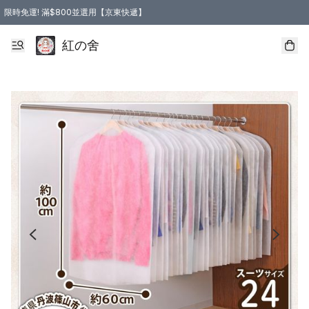
限時免運! 滿$800並選用【京東快遞】
紅の舍