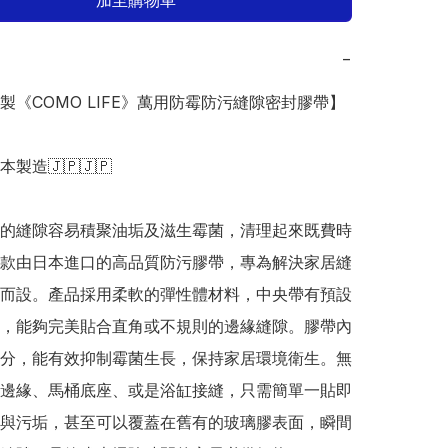
加至購物車
−
本製《COMO LIFE》萬用防霉防污縫隙密封膠帶】

日本製造🇯🇵🇯🇵

的縫隙容易積聚油垢及滋生霉菌，清理起來既費時
款由日本進口的高品質防污膠帶，專為解決家居縫
而設。產品採用柔軟的彈性體材料，中央帶有預設
，能夠完美貼合直角或不規則的邊緣縫隙。膠帶內
分，能有效抑制霉菌生長，保持家居環境衛生。無
邊緣、馬桶底座、或是浴缸接縫，只需簡單一貼即
與污垢，甚至可以覆蓋在舊有的玻璃膠表面，瞬間