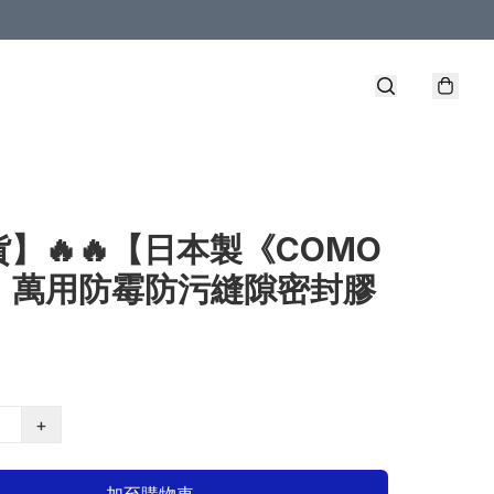
】🔥🔥【日本製《COMO
E》萬用防霉防污縫隙密封膠
+