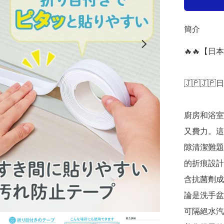
簡介
🔥🔥【日
🇯🇵🇯🇵
廚房和浴室
又費力。這
隙清潔難題
的折痕設計
含抗菌劑成
論是洗手盆
可隔絕水汽