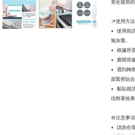
美化發黑的
📌使用方法

•	使用前請先徹底清潔施工位置，確保表面乾爽、無油污及
無灰塵。

•	根據所需長度裁剪膠帶。

•	撕開背膠保護紙，沿著縫隙對準黏貼。

•	遇到轉角位時，利用膠帶中心折痕按壓，確保與牆面及台
面緊密貼合
•	黏貼後請用力按壓整段膠帶，並建議靜置數小時以達到最
佳附著效果
💢注意事項

•	請勿在靠近火源、瓦斯爐旁或長期高溫的位置使用，以免