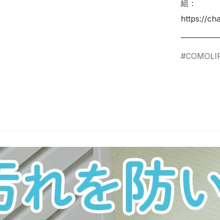
組：

https://c
COMOLI