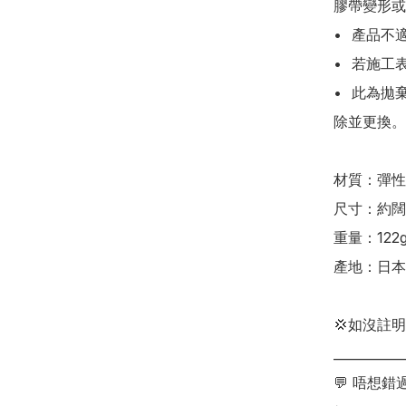
膠帶變形或
•	產品不適用於粗糙表面、砂牆、布面或不平整的牆紙。

•	若施工表面濕潤或殘留油漬，會嚴重影響膠帶的持久度。

•	此為拋棄式消耗品，當膠帶表面髒污或破損時，請定期撕
除並更換。

材質：彈性
尺寸：約闊2.
重量：122g
產地：日本

💢如沒註
___________
💬 唔想