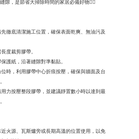
縫隙，是節省大掃除時間的家居必備好物👍🏻

。

。
