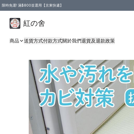
限時免運! 滿$800並選用【京東快遞】
紅の舍
商品
送貨方式
付款方式
關於我們
退貨及退款政策