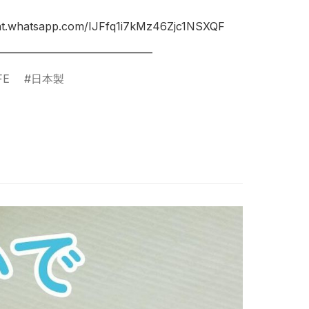
hat.whatsapp.com/IJFfq1i7kMz46Zjc1NSXQF

FE
日本製