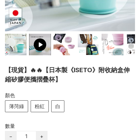
【現貨】🔥🔥【日本製《ISETO》附收納盒伸
縮矽膠便攜摺疊杯】
顏色
薄菏綠
粉紅
白
數量
−
+