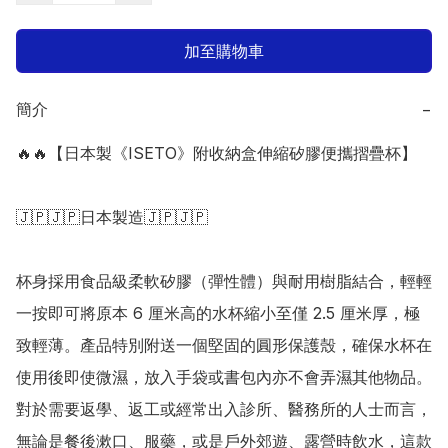
加至購物車
簡介
−
🔥🔥【日本製《ISETO》附收納盒伸縮矽膠便攜摺疊杯】

🇯🇵🇯🇵日本製造🇯🇵🇯🇵

杯身採用食品級柔軟矽膠（彈性體）與耐用樹脂結合，輕輕
一按即可將原本 6 厘米高的水杯縮小至僅 2.5 厘米厚，極
致輕薄。產品特別附送一個堅固的圓形保護殼，確保水杯在
使用後即使微濕，放入手袋或書包內亦不會弄濕其他物品。
對於需要返學、返工或經常出入診所、醫務所的人士而言，
無論是餐後漱口、服藥，或是戶外郊遊、露營時飲水，這款