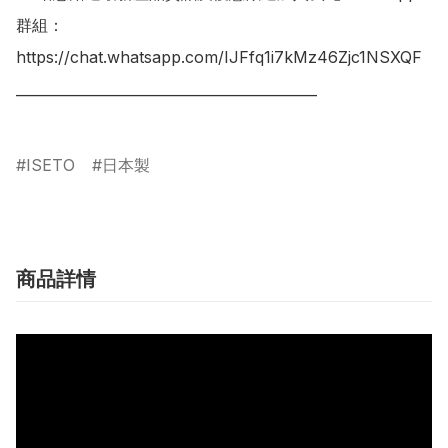
群組：

https://chat.whatsapp.com/IJFfq1i7kMz46Zjc1NSXQF

___________________________________________

ISETO
日本製
商品詳情