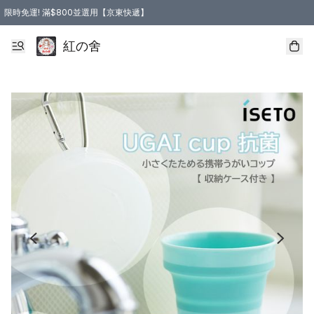
限時免運! 滿$800並選用【京東快遞】
紅の舍