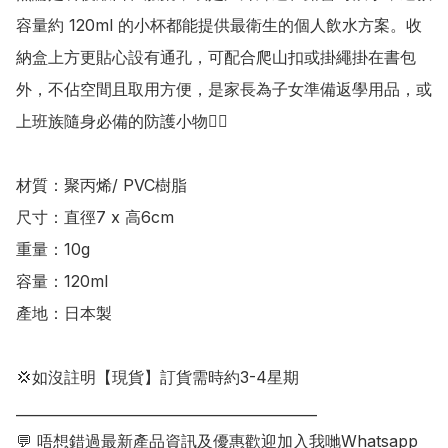
容量約 120ml 的小杯都能提供最衛生的個人飲水方案。收
納盒上方更貼心設有通孔，可配合爬山扣或掛繩掛在書包
外，不佔空間且取用方便，是家長為子女準備返學用品，或
上班族隨身必備的防護小物👍🏻

材質：聚丙烯/ PVC樹脂

尺寸：直徑7 x 高6cm

重量：10g

容量：120ml

產地：日本製

💢如沒註明【現貨】訂貨需時約3-4星期

___________________________________________

💬 唔想錯過最新產品資訊及優惠歡迎加入我哋Whatsapp