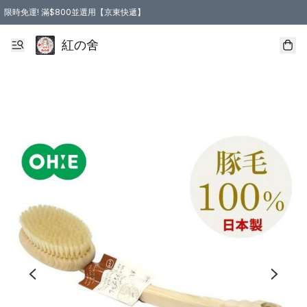
限時免運! 滿$800並選用【京東快遞】
紅の舍