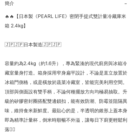
簡介
−
🔥🔥【日本製《PEARL LIFE》密閉手提式雙計量冷藏庫米
箱 2.4kg】

🇯🇵🇯🇵日本製造🇯🇵🇯🇵

容量約為2.4kg（約1.6升），專為緊湊的現代廚房與冰箱冷
藏室量身打造。箱身採用窄身扁平設計，不論是直立放置於
冰箱門側格，或是橫放於蔬菜冷藏室，皆能完美利用空間。
頂部與側面設有雙手柄，不論何種擺放方向均極易抽取。升
級的矽膠密封圈搭配雙邊鎖扣，能有效防潮、防霉並阻隔異
味，維持食米新鮮度。最貼心的是，半透明的錐形上蓋本身
即為精準計量杯，倒米時順暢不外溢，讓每日下廚更輕鬆利
落👍🏻
