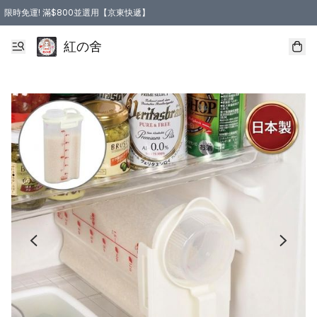
限時免運! 滿$800並選用【京東快遞】
紅の舍