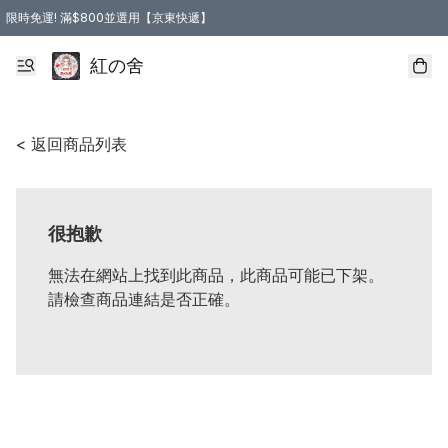
限時免運! 滿$800並選用【京東快遞】
紅の舍
< 返回商品列表
很抱歉
無法在網站上找到此商品，此商品可能已下架。
請檢查商品連結是否正確。