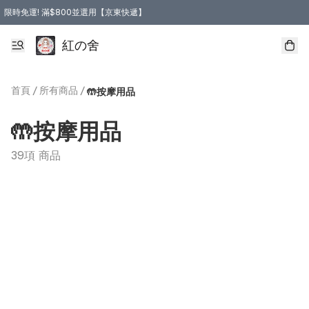
限時免運! 滿$800並選用【京東快遞】
紅の舍
首頁
/
所有商品
/
🤲按摩用品
🤲按摩用品
39項 商品