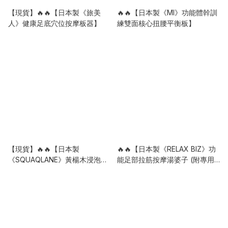
【現貨】🔥🔥【日本製《旅美
🔥🔥【日本製《MI》功能體幹訓
人》健康足底穴位按摩板器】
練雙面核心扭腰平衡板】
【現貨】🔥🔥【日本製
🔥🔥【日本製《RELAX BIZ》功
《SQUAQLANE》黃楊木浸泡橄
能足部拉筋按摩湯婆子 (附專用
欖角鯊烷美肌按摩刮痧板】
布套)】