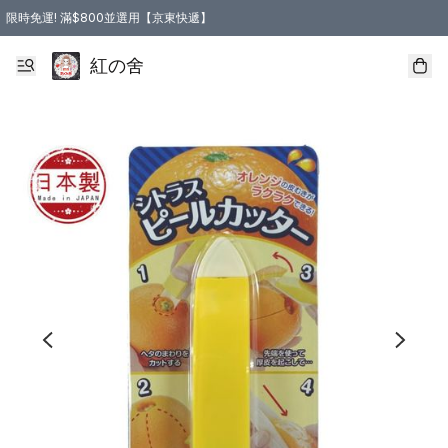
限時免運! 滿$800並選用【京東快遞】
紅の舍