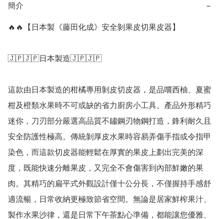
簡介
−
🔥🔥【日本製《藤田化成》安全剝果皮切果皮器】

🇯🇵🇯🇵日本製造🇯🇵🇯🇵

這款由日本製造的柑橘專用剝皮切皮器，是品嚐西柚、夏蜜
柑及橙類水果時不可或缺的省力廚房小工具。產品外形精巧
迷你，刀刃部分嚴選高品質不鏽鋼刃物鋼打造，鋒利耐久且
安全防護性極高。傳統剝厚皮水果時容易弄傷手指或令指甲
染色，而這款切皮器能輕鬆在厚實的果皮上劃出完美的深
度，既能快速分離果皮，又完全不會傷害到內部鮮嫩的果
肉。其精巧的扁平式外觀設計僅十公分長，不僅握持手感舒
適流暢，日常收納更極致節省空間。無論是居家鮮榨果汁、
製作水果沙律，還是日常下午茶點心準備，都能讓您優雅、