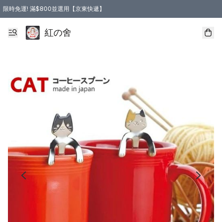
限時免運! 滿$800並選用【京東快遞】
紅の舍