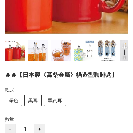
🔥🔥【日本製《高桑金屬》貓造型咖啡匙】
款式
淨色
黑耳
黑黃耳
數量
−
+