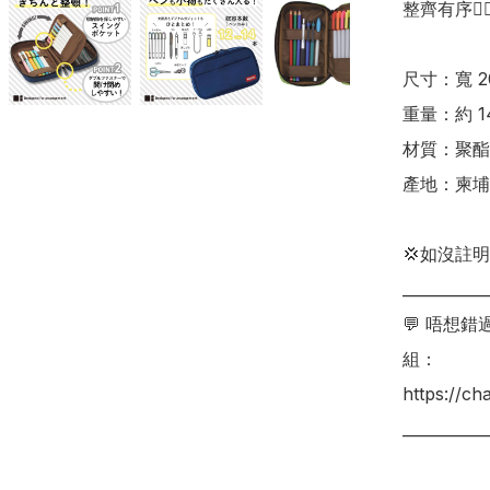
整齊有序👍🏻
尺寸：寬 200
重量：約 14
材質：聚酯
產地：柬埔
💢如沒註
___________
💬 唔想
組：

https://c
___________