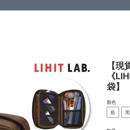
【現貨
《LI
袋】
顏色
藍
黑