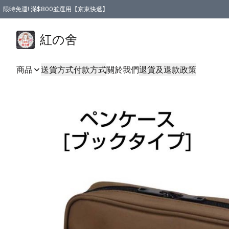
限時免運! 滿$800並選用【京東快遞】
紅の舍
商品
送貨方式
付款方式
關於我們
退貨及退款政策