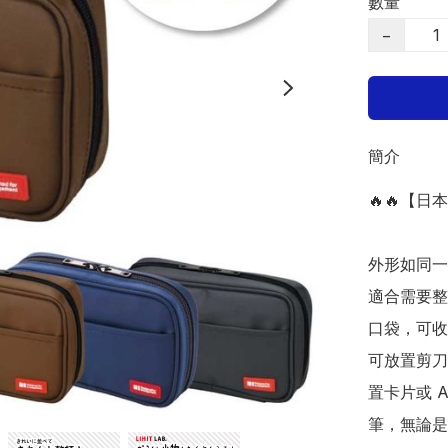
數量
−
簡介
🔥🔥【日
外形如同一
適合需要整
口袋，可收
可放置剪刀
置卡片或 
筆，無論是