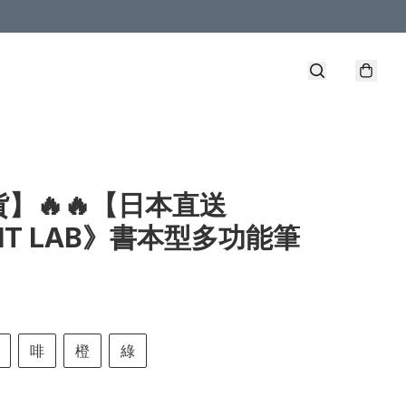
】🔥🔥【日本直送
HIT LAB》書本型多功能筆
啡
橙
綠