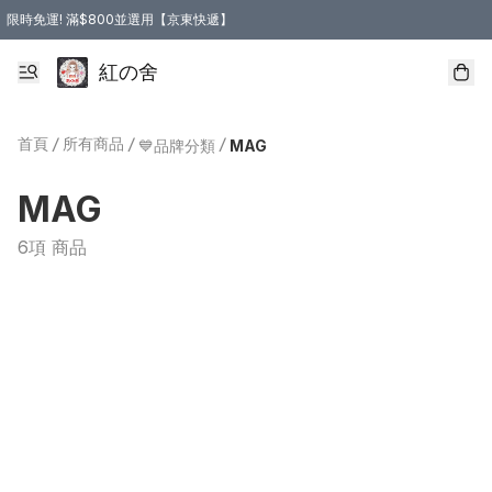
限時免運! 滿$800並選用【京東快遞】
紅の舍
首頁
/
所有商品
/
/
💙品牌分類
MAG
MAG
6項 商品