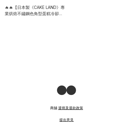
🔥🔥【日本製《CAKE LAND》專
業烘焙不鏽鋼色角型蛋糕冷卻
架】
商舖
退貨及退款政策
提出意見