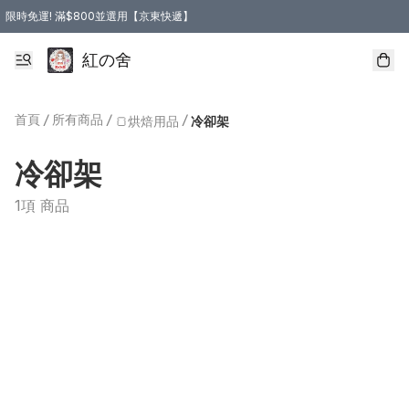
限時免運! 滿$800並選用【京東快遞】
紅の舍
首頁
/
所有商品
/
/
🍞烘焙用品
冷卻架
冷卻架
1項 商品