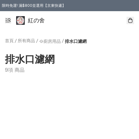
限時免運! 滿$800並選用【京東快遞】
紅の舍
首頁
/
所有商品
/
/
🥘廚房用品
排水口濾網
排水口濾網
9項 商品