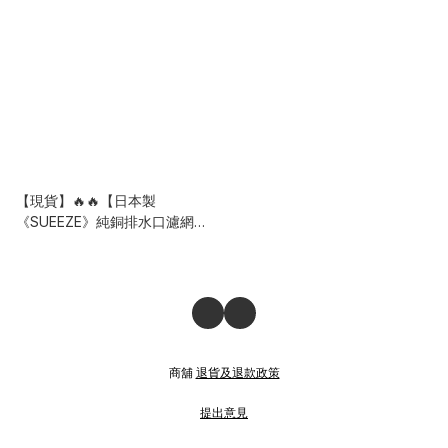
【現貨】🔥🔥【日本製
《SUEEZE》純銅排水口濾網】
中
商舖
退貨及退款政策
提出意見