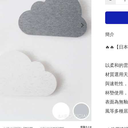
簡介
🔥🔥【日
以柔和的雲
材質選用天
與速乾性，
杯墊使用，
表面為無釉
風等多種居家風