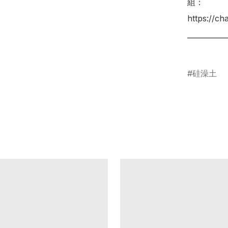
組：

https://c
___________
硅澡土