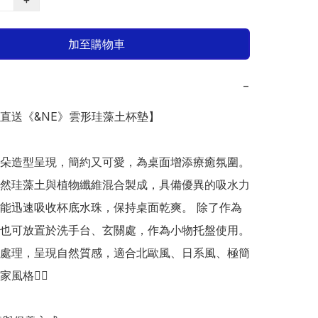
加至購物車
−
本直送《&NE》雲形珪藻土杯墊】

朵造型呈現，簡約又可愛，為桌面增添療癒氛圍。
然珪藻土與植物纖維混合製成，具備優異的吸水力
能迅速吸收杯底水珠，保持桌面乾爽。 除了作為
也可放置於洗手台、玄關處，作為小物托盤使用。
處理，呈現自然質感，適合北歐風、日系風、極簡
格👍🏻
