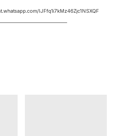
hat.whatsapp.com/IJFfq1i7kMz46Zjc1NSXQF

________________________________
