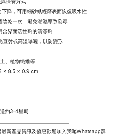
議與保養方式

吸水力下降，可用細砂紙輕磨表面恢復吸水性

議每週陰乾一次，避免潮濕導致發霉

使用含界面活性劑的清潔劑

免陽光直射或高溫曝曬，以防變形

土、植物纖維等 

 8.5 × 0.9 cm 

送約3-4星期

________________________________

錯過最新產品資訊及優惠歡迎加入我哋Whatsapp群