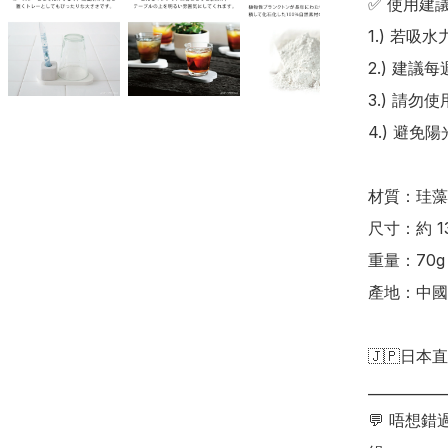
✅ 使用建
1.) 若
2.) 建
3.) 請勿
4.) 避
材質：珪藻
尺寸：約 13 ×
重量：70g

產地：中國

🇯🇵日本直
___________
💬 唔想