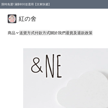
限時免運! 滿$800並選用【京東快遞】
紅の舍
商品
送貨方式
付款方式
關於我們
退貨及退款政策