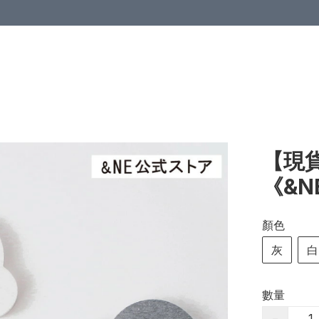
【現貨
《&
顏色
灰
白
數量
−