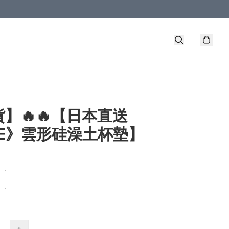
】🔥🔥【日本直送
NE》雲形硅澡土杯墊】
+