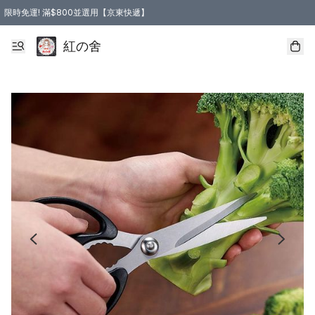
限時免運! 滿$800並選用【京東快遞】
紅の舍