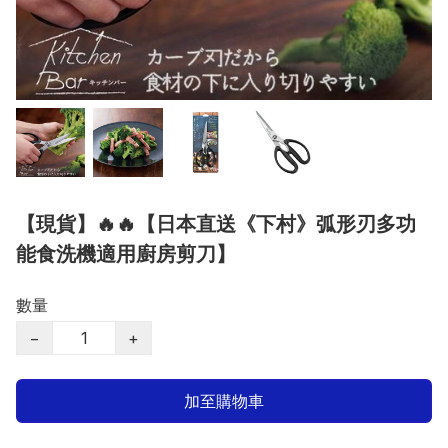
【現貨】🔥🔥【日本直送《下村》弧形刃多功
能食洗機適用廚房剪刀】
數量
−
+
加至購物車