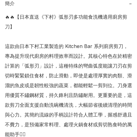
簡介
−
🔥🔥【日本直送《下村》弧形刃多功能食洗機適用廚房剪
刀】

這款由日本下村工業製造的 Kitchen Bar 系列廚房剪刀，
專為提升現代廚房的料理效率而設計。其核心特色在於精密
計算的「弧形刃」設計，這種特殊的彎曲弧度能讓刀刃在剪
切時緊緊鎖住食材，防止滑動，即使是處理厚實的肉類、滑
溜的魚皮或是韌性較強的蔬菜，都能輕鬆一剪到位。刀身選
用優質不鏽鋼材質，持久鋒利且防鏽耐用。更重要的是，這
款剪刀全面支援自動洗碗機清洗，大幅節省後續清理的時間
與心力。其簡約流線的手柄設計符合人體工學，握感舒適且
不費力，是預備家常料理、處理火鍋食材或剪切熟食時的萬
能助手👍🏻
