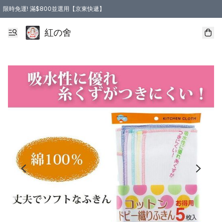
限時免運! 滿$800並選用【京東快遞】
紅の舍