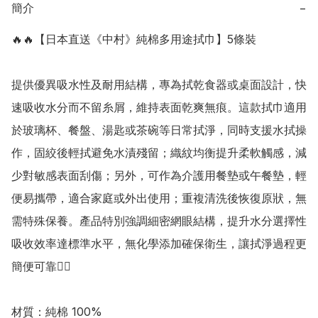
簡介
−
🔥🔥【日本直送《中村》純棉多用途拭巾】5條裝

提供優異吸水性及耐用結構，專為拭乾食器或桌面設計，快
速吸收水分而不留糸屑，維持表面乾爽無痕。這款拭巾適用
於玻璃杯、餐盤、湯匙或茶碗等日常拭淨，同時支援水拭操
作，固絞後輕拭避免水漬殘留；織紋均衡提升柔軟觸感，減
少對敏感表面刮傷；另外，可作為介護用餐墊或午餐墊，輕
便易攜帶，適合家庭或外出使用；重複清洗後恢復原狀，無
需特殊保養。產品特別強調細密網眼結構，提升水分選擇性
吸收效率達標準水平，無化學添加確保衛生，讓拭淨過程更
簡便可靠👍🏻

材質：純棉 100% 
