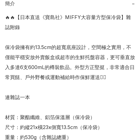
簡介
−
🔥🔥【日本直送《寶島社》MIFFY大容量方型保冷袋】雜
誌附錄

保冷袋擁有約13.5cm的超寬底座設計，空間極之實用，不
僅能平穩安放外賣飯盒或超市的生鮮托盤容器，更可垂直放
入多達6支600mL的樽裝飲品。外型方正堅挺，非常適合日
常買餸、戶外野餐或運動補給時作保鮮運送👍🏻

連雜誌一本

材質：聚酯纖維、鋁箔保溫層（保冷袋）

尺寸：約縱21x橫23x側寬13.5cm（保冷袋）

重量：約530g（含雜誌總重）
