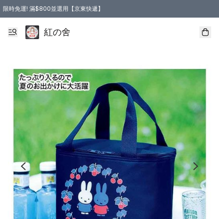
限時免運! 滿$800並選用【京東快遞】
紅の舍