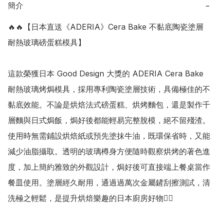
簡介
−
🔥🔥【日本直送《ADERIA》Cera Bake 不黏底陶瓷塗層
耐熱玻璃磅蛋糕模具】

這款榮獲日本 Good Design 大獎的 ADERIA Cera Bake 
耐熱玻璃烤焗模具，採用專利陶瓷塗層技術，具備極佳的不
黏底效能。不論是烘焙法式磅蛋糕、烘烤麵包，還是製作千
層麵與日式焗飯，焗好後都能輕易完整脫模，絕不留殘渣。
使用時無需鋪設烘焙紙或預先塗抹牛油，既環保省時，又能
減少油脂攝取。透明的玻璃樽身方便隨時觀察烘烤的著色進
度，加上簡約雅致的外觀設計，焗好後可直接端上餐桌當作
餐皿使用。塗層經久耐用，通過過萬次金屬鏟刮擦測試，清
洗極之輕鬆，是提升烘焙樂趣的日本廚房好物👍🏻
