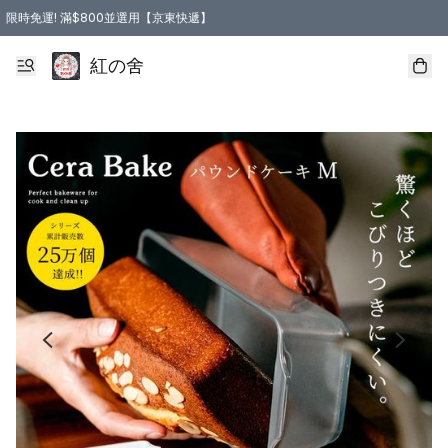
限時免運! 滿$800並選用【京東快遞】
紅の舍