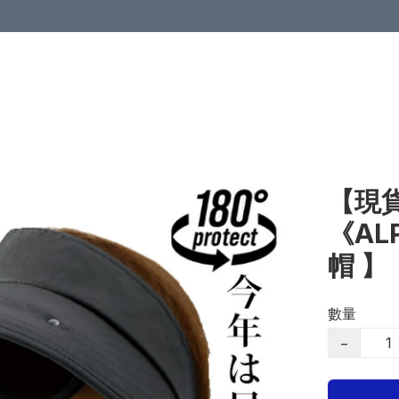
【現貨
《AL
帽 】
數量
−