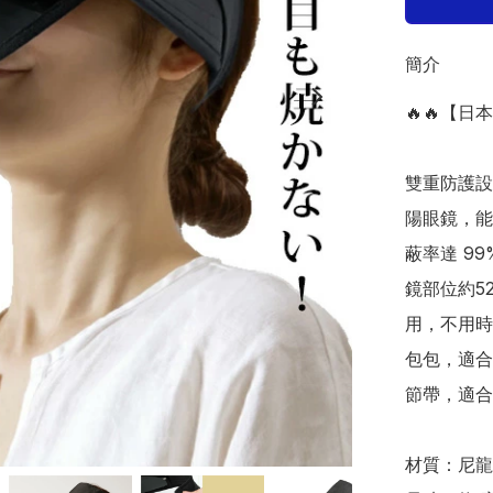
簡介
🔥🔥【日
雙重防護設
陽眼鏡，能
蔽率達 99
鏡部位約5
用，不用時
包包，適合
節帶，適合多
材質：尼龍 