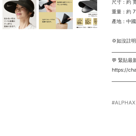
尺寸：約 寬11
重量：約 75
產地：中國

💢如沒註
___________
💬 緊貼最
https://c
___________
ALPHAX