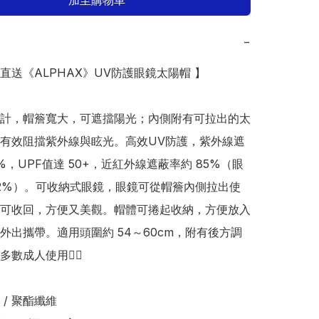
加至購物車
−
本直送《ALPHAX》UV防護眼鏡太陽帽 】

計，帽簷寬大，可遮擋陽光；內側附有可拉出的太
有效阻擋紫外線與眩光。高效UV防護，紫外線遮
%，UPF值達 50+，近紅外線遮蔽率約 85%（眼
2%）。可收納式眼鏡，眼鏡可從帽簷內側拉出使
可收回，方便又美觀。帽體可捲起收納，方便放入
外出攜帶。適用頭圍約 54～60cm，附有後方調
數成人使用👍🏻 

/ 聚酯纖維
