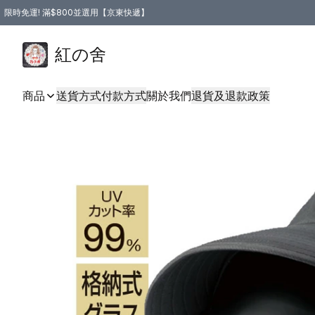
限時免運! 滿$800並選用【京東快遞】
紅の舍
商品
送貨方式
付款方式
關於我們
退貨及退款政策