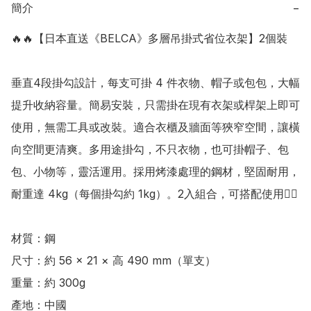
簡介
−
🔥🔥【日本直送《BELCA》多層吊掛式省位衣架】2個裝

垂直4段掛勾設計，每支可掛 4 件衣物、帽子或包包，大幅
提升收納容量。簡易安裝，只需掛在現有衣架或桿架上即可
使用，無需工具或改裝。適合衣櫃及牆面等狹窄空間，讓橫
向空間更清爽。多用途掛勾，不只衣物，也可掛帽子、包
包、小物等，靈活運用。採用烤漆處理的鋼材，堅固耐用，
耐重達 4kg（每個掛勾約 1kg）。2入組合，可搭配使用👍🏻

材質：鋼 

尺寸：約 56 × 21 × 高 490 mm（單支） 

重量：約 300g

產地：中國
