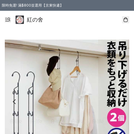
限時免運! 滿$800並選用【京東快遞】
紅の舍