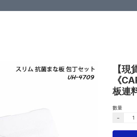
【現貨
《CA
板連
數量
−