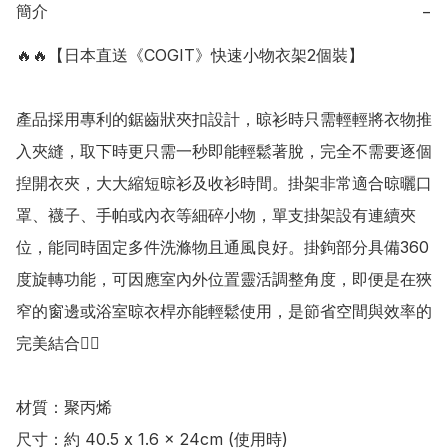
簡介
−
🔥🔥【日本直送《COGIT》快速小物衣架2個裝】

產品採用專利的鋸齒狀夾扣設計，晾衫時只需輕輕將衣物推
入夾縫，取下時更只需一秒即能輕鬆著脫，完全不需要逐個
揑開衣夾，大大縮短晾衫及收衫時間。掛架非常適合晾曬口
罩、襪子、手帕或內衣等細碎小物，單支掛架設有連續夾
位，能同時固定多件洗滌物且通風良好。掛鉤部分具備360
度旋轉功能，可因應室內外位置靈活調整角度，即便是在狹
窄的窗邊或浴室晾衣桿亦能輕鬆使用，是節省空間與效率的
完美結合👍🏻

材質：聚丙烯

尺寸：約 40.5 x 1.6 x 24cm (使用時)
