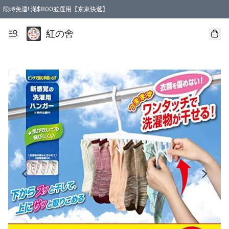
限時免運! 滿$800並選用【京東快遞】
紅の舍