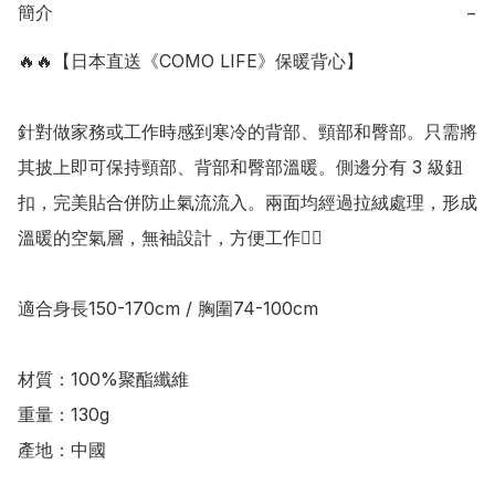
簡介
−
🔥🔥【日本直送《COMO LIFE》保暖背心】

針對做家務或工作時感到寒冷的背部、頸部和臀部。只需將
其披上即可保持頸部、背部和臀部溫暖。側邊分有 3 級鈕
扣，完美貼合併防止氣流流入。兩面均經過拉絨處理，形成
溫暖的空氣層，無袖設計，方便工作👍🏻

適合身長150-170cm / 胸圍74-100cm

材質：100%聚酯纖維

重量：130g

產地：中國
