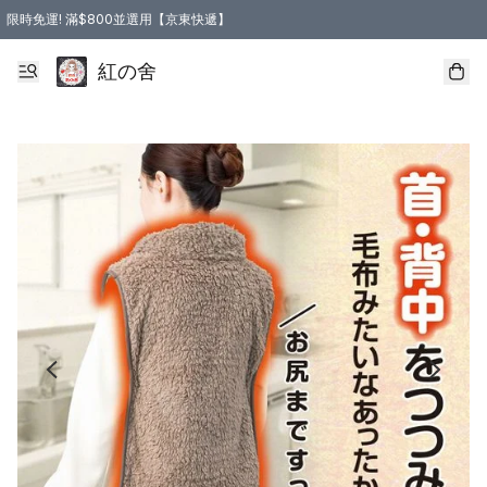
限時免運! 滿$800並選用【京東快遞】
紅の舍