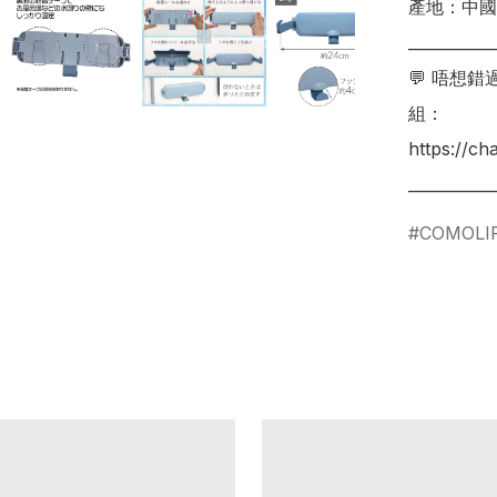
產地：中國

___________
💬 唔想
組：

https://c
COMOLI