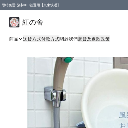
限時免運! 滿$800並選用【京東快遞】
紅の舍
商品
送貨方式
付款方式
關於我們
退貨及退款政策