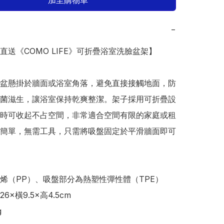
加至購物車
−
本直送《COMO LIFE》可折疊浴室洗臉盆架】

盆懸掛於牆面或浴室角落，避免直接接觸地面，防
菌滋生，讓浴室保持乾爽整潔。架子採用可折疊設
時可收起不占空間，非常適合空間有限的家庭或租
簡單，無需工具，只需將吸盤固定於平滑牆面即可
烯（PP）、吸盤部分為熱塑性彈性體（TPE）

×橫9.5×高4.5cm


