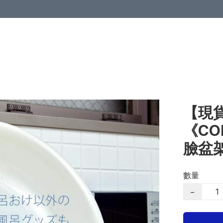
【現貨
《CO
臉盆
數量
−