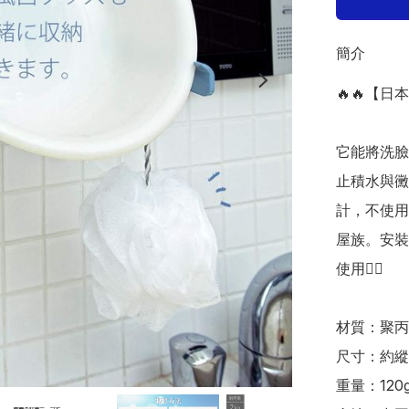
簡介
🔥🔥【日
它能將洗臉
止積水與黴
計，不使用
屋族。安裝
使用👍🏻

材質：聚丙
尺寸：約縱26
重量：120g