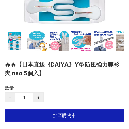
🔥🔥【日本直送《DAIYA》Y型防風強力晾衫
夾 neo 5個入】
數量
−
+
加至購物車