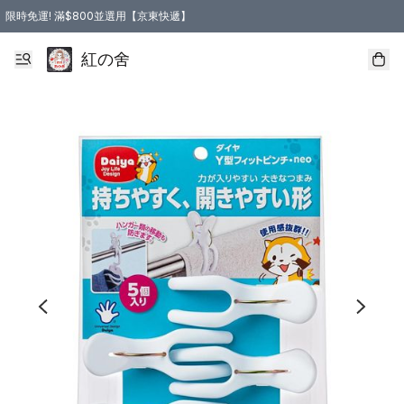
限時免運! 滿$800並選用【京東快遞】
紅の舍