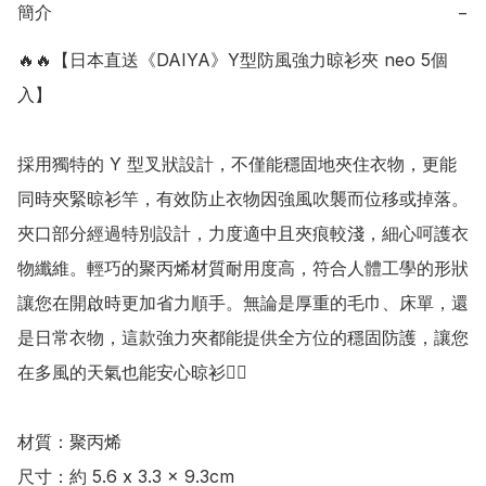
簡介
−
🔥🔥【日本直送《DAIYA》Y型防風強力晾衫夾 neo 5個
入】

採用獨特的 Y 型叉狀設計，不僅能穩固地夾住衣物，更能
同時夾緊晾衫竿，有效防止衣物因強風吹襲而位移或掉落。
夾口部分經過特別設計，力度適中且夾痕較淺，細心呵護衣
物纖維。輕巧的聚丙烯材質耐用度高，符合人體工學的形狀
讓您在開啟時更加省力順手。無論是厚重的毛巾、床單，還
是日常衣物，這款強力夾都能提供全方位的穩固防護，讓您
在多風的天氣也能安心晾衫👍🏻

材質：聚丙烯

尺寸：約 5.6 x 3.3 x 9.3cm
