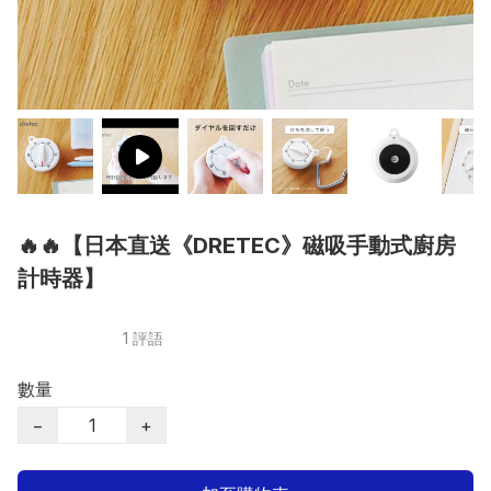
🔥🔥【日本直送《DRETEC》磁吸手動式廚房
計時器】
1 評語
數量
−
+