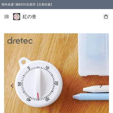
限時免運! 滿$800並選用【京東快遞】
紅の舍