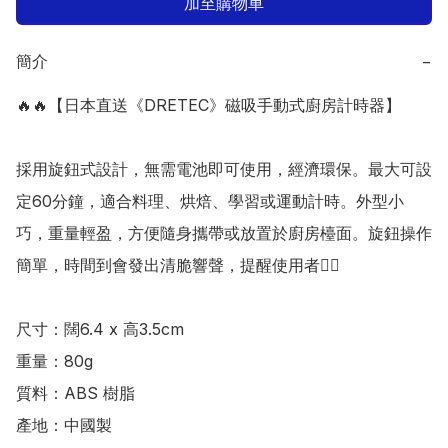
加至購物車
簡介
−
🔥🔥【日本直送《DRETEC》磁吸手動式廚房計時器】

採用旋鈕式設計，無需電池即可使用，經濟環保。最大可設
定60分鐘，適合料理、烘焙、學習或運動計時。外型小
巧，重量輕盈，方便隨身攜帶或放置於廚房檯面。旋鈕操作
簡單，時間到會發出清脆響聲，提醒使用者👍🏻

尺寸：闊6.4 x 高3.5cm

重量：80g

質料：ABS 樹脂

產地：中國製
