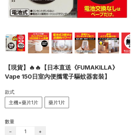
【現貨】🔥🔥【日本直送《FUMAKILLA》
Vape 150日室內便攜電子驅蚊器套裝】
款式
主機+藥片1片
藥片1片
數量
−
+