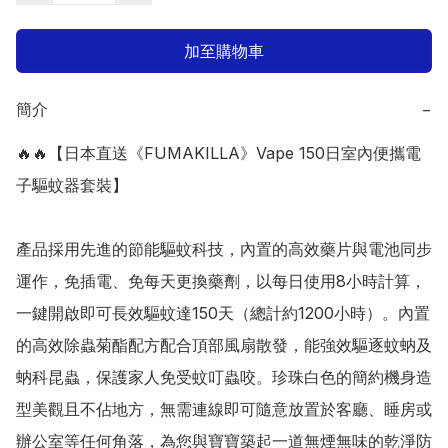
加至購物車
簡介
−
🔥🔥【日本直送《FUMAKILLA》Vape 150日室內便攜電
子驅蚊器套裝】

產品採用先進的節能驅蚊科技，內置的高效藥片與電池同步
運作，免插電、免每天更換藥劑，以每日使用8小時計算，
一鍵開啟即可長效驅蚊達150天（總計約1200小時）。內置
的高效除蟲菊酯配方配合頂部風扇散發，能強效驅逐蚊蚋及
蚋科昆蟲，保護家人免受蚊叮蟲咬。珍珠白色的簡約機身造
型美觀且不佔地方，無需連線即可隨意放置於客廳、睡房或
辦公室等任何角落，為您與寶寶築起一道無煙無味的乾淨防