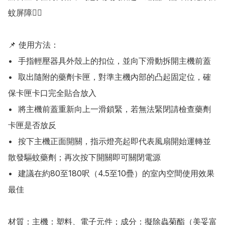
蚊屏障👍🏻

📌 使用方法：

•	手指輕壓器具外殼上的扣位，並向下滑動拆開主機前蓋

•	取出隨附的藥劑卡匣，對準主機內部的凸起固定位，確
保卡匣卡口完全貼合放入

•	將主機前蓋重新向上一滑鎖緊，若無法緊閉請檢查藥劑
卡匣是否放反

•	按下主機正面開關，指示燈亮起即代表風扇開始運轉並
散發驅蚊藥劑；再次按下開關即可關閉電源

•	建議在約80至180呎（4.5至10疊）的室內空間使用效果
最佳

材質：主機：塑料、電子元件；成分：擬除蟲菊酯（美妥富