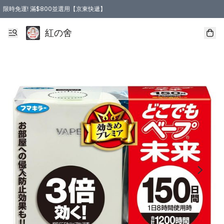
限時免運! 滿$800並選用【京東快遞】
紅の舍