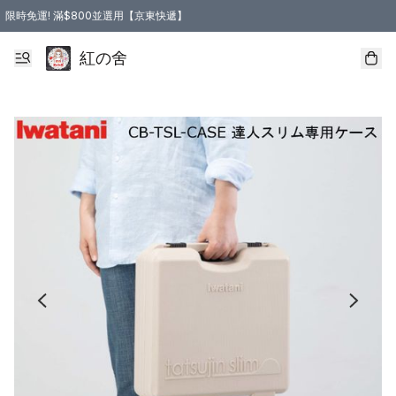
限時免運! 滿$800並選用【京東快遞】
紅の舍