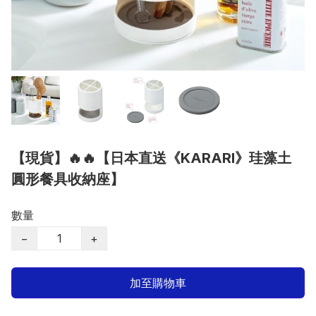
【現貨】🔥🔥【日本直送《KARARI》珪藻土
圓形餐具收納座】
數量
−
+
加至購物車