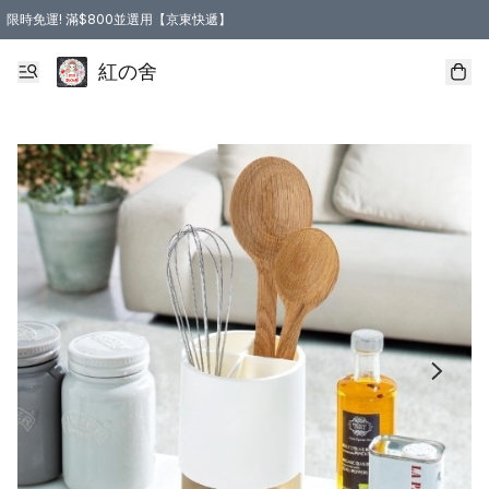
限時免運! 滿$800並選用【京東快遞】
紅の舍