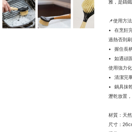
雅，是鑄鐵
📌使用方法

•	在烹飪完畢後，趁鑄鐵鍋尚有餘溫時，加入少量溫水 (不可
過熱否則刷
•	握住長柄木刷，順著鍋面弧度輕力刷除食物殘渣。

•	如遇頑固焦垢，可配合熱水及少量粗鹽加強摩擦力，避免
使用強力化
•	清潔完畢後，沖洗淨刷毛並甩乾水分。

•	鍋具抹乾後，建議進行薄薄的上油保養，並將木刷懸掛或
瀝乾放置，
材質：天然
尺寸：26cm 