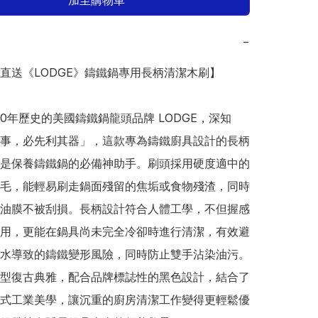
加至購物車
−
日本直送《LODGE》鑄鐵鍋專用長柄清潔木刷】

20年歷史的美國鑄鐵鍋龍頭品牌 LODGE，深知
事，必先利其器」，這款專為鑄鐵廚具設計的長柄
是保養鑄鐵鍋的必備神助手。刷頭採用硬度適中的
毛，能輕易刷走鍋面殘留的焦垢或食物殘渣，同時
油膜不被刮損。長柄設計符合人體工學，不但握感
用，更能在鍋具尚未完全冷卻時進行清潔，有效避
水導致的鑄鐵變形風險，同時防止雙手沾染油污。
型復古典雅，配合品牌標誌性的黑色設計，結合了
式工業美學，讓沉重的廚房清潔工作變得更輕鬆優