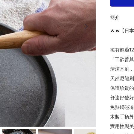
簡介
🔥🔥【
擁有超過1
「工欲善其
清潔木刷，
天然尼龍刷
保護珍貴的
舒適好使好
免熱鍋碰冷
木製手柄外
實用性與美