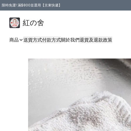
限時免運! 滿$800並選用【京東快遞】
紅の舍
商品
送貨方式
付款方式
關於我們
退貨及退款政策