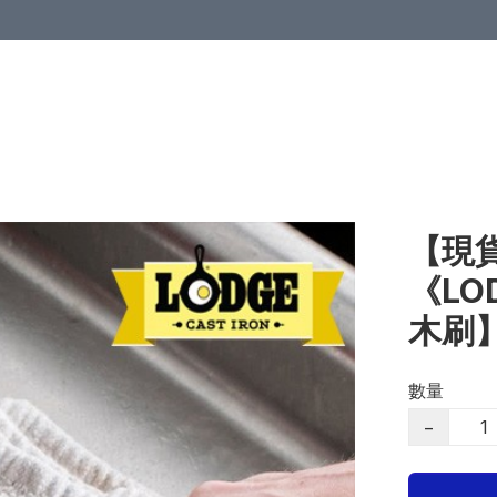
【現貨
《L
木刷
數量
−