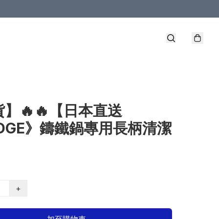
】🔥🔥【日本直送
ODGE》鑄鐵鍋專用長柄清潔
】
+