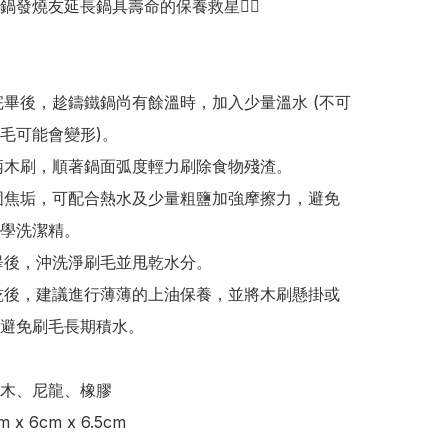
鍋發燒友延長鍋具壽命的保養救星👍🏻

毛可能會變形)。

學洗潔精。

避免刷毛長期積水。

木、尼龍、橡膠

x 6cm x 6.5cm
