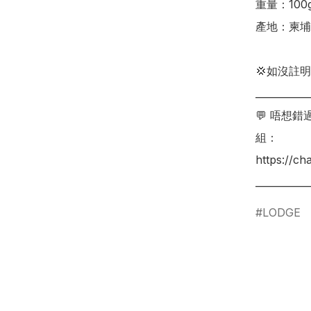
重量：100g
產地：柬埔
💢如沒註
___________
💬 唔想
組：

https://c
___________
LODGE