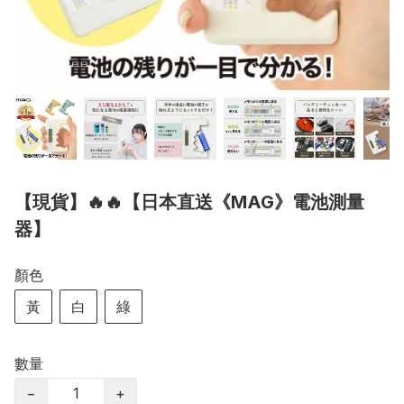
【現貨】🔥🔥【日本直送《MAG》電池測量
器】
顏色
黃
白
綠
數量
−
+