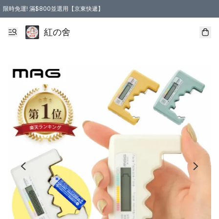
限時免運! 滿$800並選用【京東快遞】
紅の舍