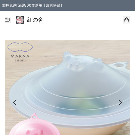
限時免運! 滿$800並選用【京東快遞】
紅の舍