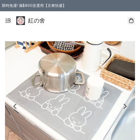
限時免運! 滿$800並選用【京東快遞】
紅の舍