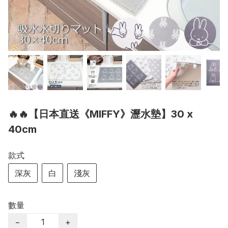
🔥🔥【日本直送《MIFFY》瀝水墊】30 x
40cm
款式
深灰
白
淺灰
數量
−
+