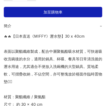
加至購物車
簡介
−
🔥🔥【日本直送《MIFFY》瀝水墊】30 x 40cm

表面以聚酯纖維製成，配合中層聚氨酯吸水材質，可快速吸
收洗碗後的水分，適用於鍋具、杯碟、餐具等日常清洗後的
瀝水用途，尤其適合不便放入洗碗機的大型鍋具。質地柔
軟，可摺疊收納，不佔空間，亦可整塊放於檯面作臨時置物
墊👍🏻

材質：聚酯纖維 / 聚氨酯

尺寸： 約 30 × 40 cm
