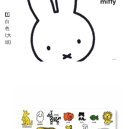
1️⃣
白
色
(大
頭)