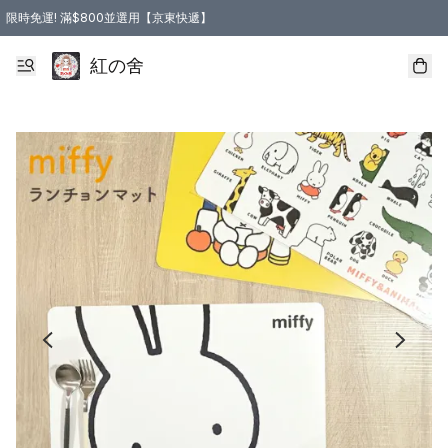
限時免運! 滿$800並選用【京東快遞】
紅の舍