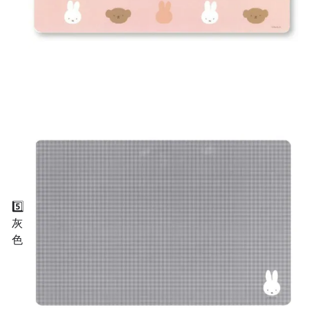
5️⃣
灰
色