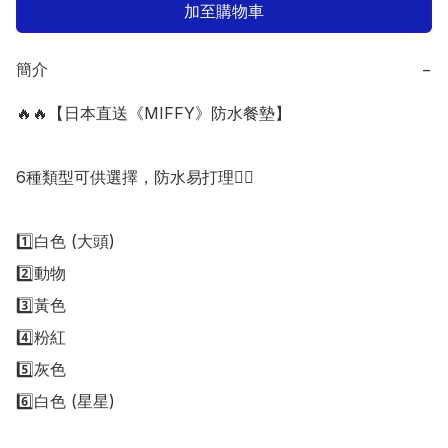
加至購物車
簡介
−
🔥🔥【日本直送《MIFFY》防水餐墊】

6種類型可供選擇，防水易打理👍🏻

1️⃣白色 (大頭)

2️⃣動物

3️⃣黃色

4️⃣粉紅

5️⃣灰色

6️⃣白色 (星星)
