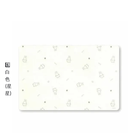
6️⃣
白
色
(星
星)