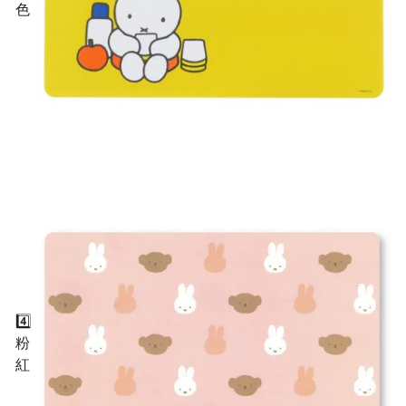
色
4️⃣
粉
紅