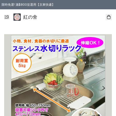
限時免運! 滿$800並選用【京東快遞】
紅の舍