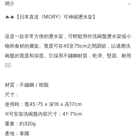
簡介
−
🔥🔥【日本直送《MORY》可伸縮瀝水架】

這是一款非常方便的瀝水架，可輕鬆用作洗碗盤瀝水架或小
物和食材的層架。寬度可在45至75cm之間調節，以適應洗
碗盤的寬度和深度。它採用不鏽鋼材質，乾淨、堅固、耐用
👍🏻

材質：不鏽鋼 / 樹脂

尺寸：

使用時：寬45-75 x 深16 x 高17cm

※可安裝洗碗盤內部尺寸：41-71cm

重量：約320g

產地：泰國
