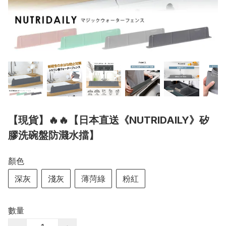
【現貨】🔥🔥【日本直送《NUTRIDAILY》矽
膠洗碗盤防濺水擋】
顏色
深灰
淺灰
薄菏綠
粉紅
數量