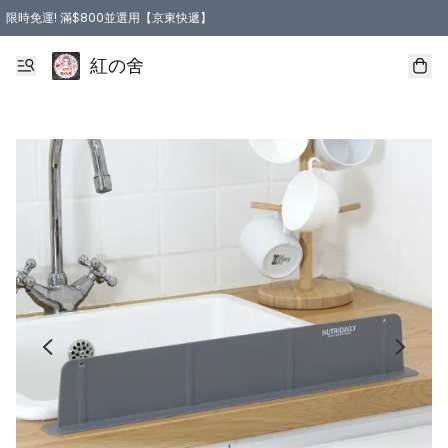
限時免運! 滿$800並選用【京東快遞】
紅の舍