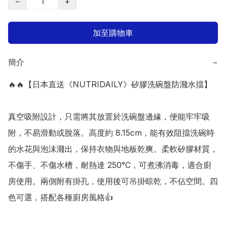
−
+
加至購物車
簡介
−
🔥🔥【日本直送《NUTRIDAILY》矽膠洗碗盤防濺水擋】

真空吸附設計，只需將其放置於洗碗盤邊緣，便能牢牢吸
附，不易滑動或脫落。高度約 8.15cm，能有效阻擋洗碗時
的水花與泡沫濺出，保持衣物與地板乾爽。柔軟矽膠材質，
不傷手、不傷水槽，耐熱達 250°C，可煮沸消毒，適合廚
房使用。兩側附有掛孔，使用後可吊掛晾乾，不佔空間。四
色可選，搭配各種廚房風格👍 
