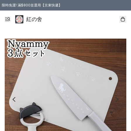
限時免運! 滿$800並選用【京東快遞】
紅の舍