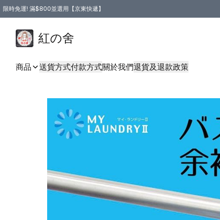
限時免運! 滿$800並選用【京東快遞】
紅の舍
商品
送貨方式
付款方式
關於我們
退貨及退款政策