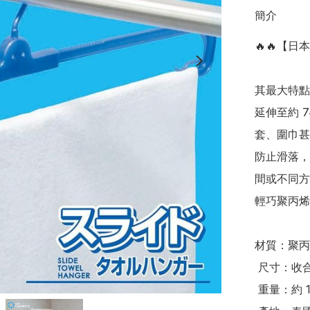
簡介
🔥🔥【
其最大特點
延伸至約 
套、圍巾甚
防止滑落，
間或不同方
輕巧聚丙烯製
材質：聚丙
 尺寸：收合時約 42×17.5×2cm；展開時約 74.5×17.5×2cm

 重量：約 130g
