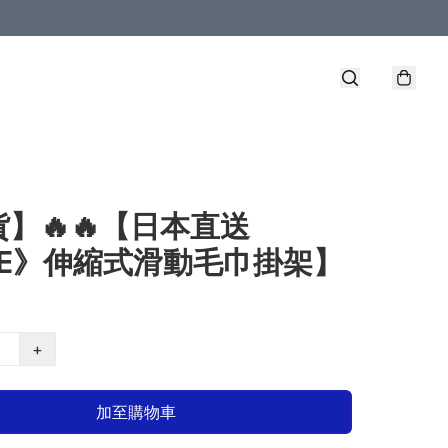
】🔥🔥【日本直送
HE》伸縮式滑動毛巾掛架】
+
加至購物車