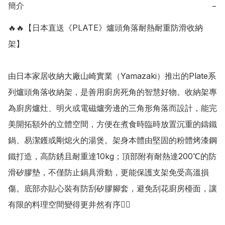
簡介
−
🔥🔥【日本直送《PLATE》爐頭角落耐熱耐重防滑收納
架】

由日本家居收納大廠山崎實業（Yamazaki）推出的Plate系
列爐頭角落收納架，是善用廚房死角的智慧好物。收納架專
為廚房爐灶、明火或電磁爐旁邊的三角形角落而設計，能完
美開拓額外的立體空間，方便在煮食時臨時放置沉重的鑄鐵
鍋、易潔鑊或剛熄火的湯煲。架身本體由堅固的粉體烤漆鋼
鐵打造，高防銹且耐重達10kg；頂部附有耐熱達200℃的防
滑矽膠墊，不僅防止鍋具滑動，更能保護支架免受高溫損
傷。底部亦貼心裝有防刮矽膠腳套，避免刮花廚房檯面，讓
有限的料理空間變得更井然有序👍🏻
