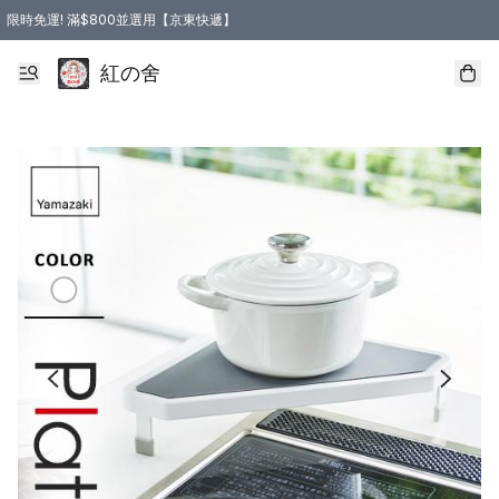
限時免運! 滿$800並選用【京東快遞】
紅の舍