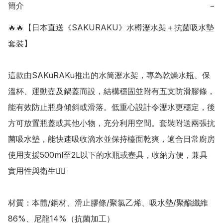
簡介
−
🔥🔥【日本直送《SAKURAKU》水樽瀝水架＋抗菌吸水墊
套裝】

這款由SAKuRAKu推出的水筒瀝水架，專為乾燥水瓶、保
溫杯、運動壺及鍋蓋而設，結構穩固並附有五支防滑膠條，
能有效防止瓶身傾斜或滑落。低重心設計令瀝水更穩定，後
方可放置瓶蓋或其他小物，充分利用空間。套裝附送兩張抗
菌吸水墊，能快速吸收滴水並保持檯面乾爽，適合日常廚房
使用支援500ml至2L以下的水瓶或壺具，收納方便，兼具
實用性與衛生👍🏻

材質：本體/鋼材、滑止膠條/聚氯乙烯、吸水墊/聚酯纖維
86%、尼龍14%（抗菌加工）
