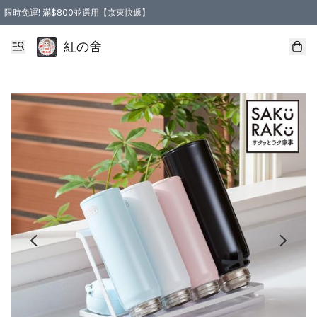
限時免運! 滿$800並選用【京東快遞】
紅の舍