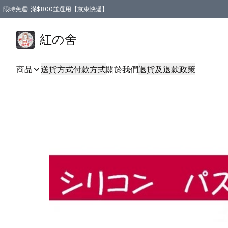
限時免運! 滿$800並選用【京東快遞】
紅の舍
商品
送貨方式
付款方式
關於我們
退貨及退款政策