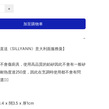
+
加至購物車
−
本直送《SILLYANN》意大利面服務羮】

不會傷廚具，使用高品質的鉑矽因此不會有一般矽
耐熱度達250度，因此在烹調時使用都不會有問
🏻

 x 闊3.5 x 厚1cm
