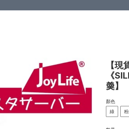
【現貨
《SI
羮】
顏色
綠
粉