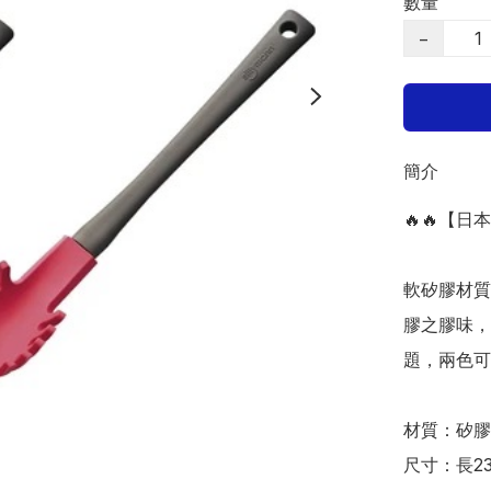
數量
−
簡介
🔥🔥【日
軟矽膠材質
膠之膠味，
題，兩色可選
材質：矽膠

尺寸：長23.4