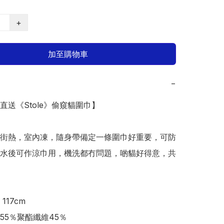
+
加至購物車
−
本直送《Stole》偷窺貓圍巾】

街熱，室內凍，隨身帶備定一條圍巾好重要，可防
水後可作涼巾用，機洗都冇問題，啲貓好得意，共
117cm

55％聚酯纖維45％
