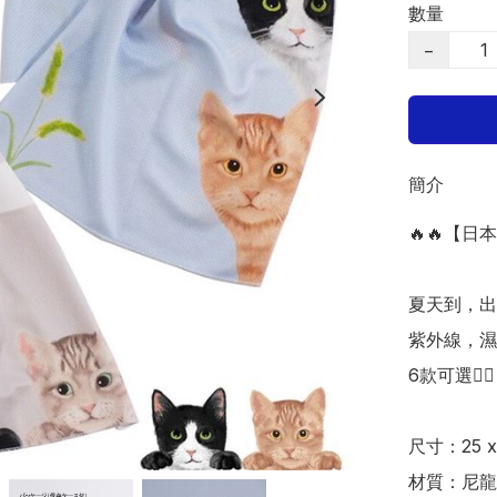
數量
−
簡介
🔥🔥【日
夏天到，出
紫外線，濕
6款可選👍🏻

尺寸：25 x 
材質：尼龍