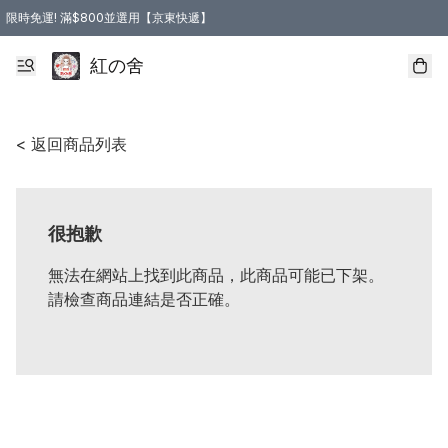
限時免運! 滿$800並選用【京東快遞】
紅の舍
< 返回商品列表
很抱歉
無法在網站上找到此商品，此商品可能已下架。
請檢查商品連結是否正確。