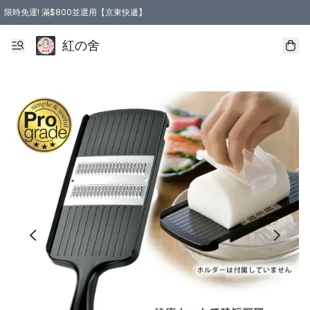
限時免運! 滿$800並選用【京東快遞】
紅の舍