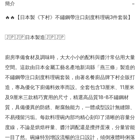
簡介
−
🔥🔥【日本製《下村》不鏽鋼帶注口刻度料理碗3件套裝】

🇯🇵🇯🇵日本製造🇯🇵🇯🇵

廚房準備食材及調味時，大大小小的配料與醬汁常佔用大量
空間。這款由日本金屬工藝名產地新潟縣「燕三條」製造的
不鏽鋼帶注口刻度料理碗套裝，由著名餐廚品牌下村企販打
造，專為優化下廚備料效率而設。全套包含13厘米、11厘米
及9厘米三款精巧實用的尺寸，精選高品質18-8不鏽鋼材
質，具備優異的防銹、耐腐蝕能力，一體成型設計無縫隙、
不易殘留污垢。每款料理碗內部均精心刻印了清晰的容量分
度線，不論是烘焙秤量、醬汁調配還是攪拌蛋液，分量皆能
一目了然。碗緣特別增設流暢的注口設計，傾倒液體時俐落