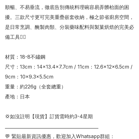
順暢、不易垂流，徹底告別傳統料理碗容易弄髒枱面的困
擾。三款尺寸更可完美重疊嵌套收納，極之節省廚房空間，
是日常烹調、醃製肉類、分裝藥味配料與製菓烘焙的完美必
備工具👍🏻

材質：18-8不鏽鋼

尺寸：13cm：14x13.4x7.7cm / 11cm：12.6x12x6.5cm / 
9cm：10x9.3x5.5cm

重量：約226g（全套總重）

產地：日本

💢如沒註明【現貨】訂貨需時約3-4星期

___________________________________________

💬 緊貼最新資訊優惠，歡迎加入Whatsapp群組：
