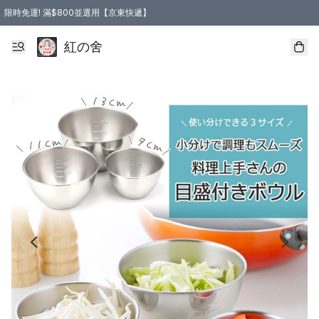
限時免運! 滿$800並選用【京東快遞】
紅の舍