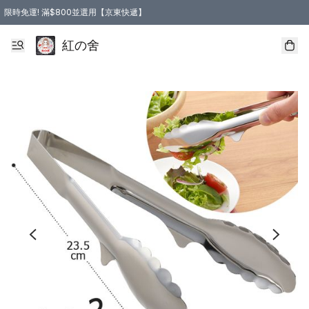
限時免運! 滿$800並選用【京東快遞】
紅の舍